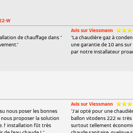
222-W
Avis sur Viessmann
allation de chauffage dans "
"La chaudière gaz à conden
vivement."
une garantie de 10 ans sur 
par notre installateur proact
Avis sur Viessmann
a su nous poser les bonnes
"J'ai opté pour une chaudi
 nous proposer la solution
ballon vitodens 222 w. très s
l' installation fût très
surtout tellement économi
r de l'eau chaude ! "
chaude sanitaire, quelque so