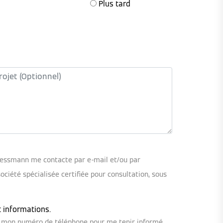
Plus tard
iessmann me contacte par e-mail et/ou par
iété spécialisée certifiée pour consultation, sous
t informations.
ou mon numéro de téléphone pour me tenir informé