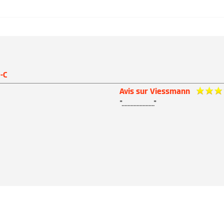
-C
Avis sur Viessmann
"......................"